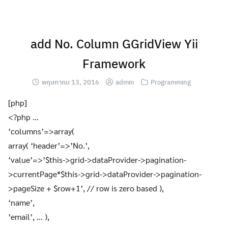
Skip
to
content
add No. Column GGridView Yii
Framework
พฤษภาคม 13, 2016
admin
Programming
[php]
<?php …
‘columns’=>array(
array( ‘header’=>’No.’,
‘value’=>’$this->grid->dataProvider->pagination-
>currentPage*$this->grid->dataProvider->pagination-
>pageSize + $row+1’, // row is zero based ),
‘name’,
’email’, … ),