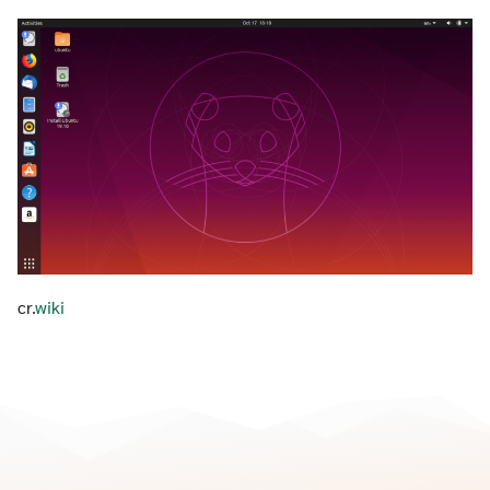
for:
cr.
wiki