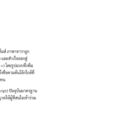
ต็มส์ ภาษาจาวาถูก
 และสำเร็จออกสู่
+) โดยรูปแบบที่เพิ่ม
งชื่อตามต้นโอ๊กใกล้ที่
ฟแทน
cript) ปัจจุบันมาตรฐาน
ให้ผู้ที่สนใจเข้าร่วม