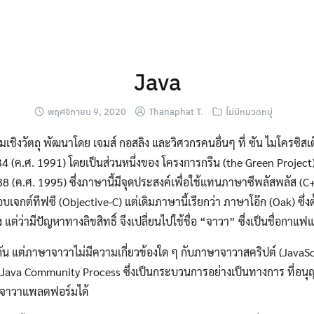
Java
พฤศจิกายน 9, 2020
Thanaphat T.
ไม่มีหมวดหมู่
ชิงวัตถุ พัฒนาโดย เจมส์ กอสลิง และวิศวกรคนอื่นๆ ที่ ซัน ไมโครซิสเ
34 (ค.ศ. 1991) โดยเป็นส่วนหนึ่งของ โครงการกรีน (the Green Project)
 (ค.ศ. 1995) ซึ่งภาษานี้มีจุดประสงค์เพื่อใช้แทนภาษาซีพลัสพลัส (C+
บเจกต์ทีฟซี (Objective-C) แต่เดิมภาษานี้เรียกว่า ภาษาโอ๊ก (Oak) ซึ่งตั้
แต่ว่ามีปัญหาทางลิขสิทธิ์ จึงเปลี่ยนไปใช้ชื่อ “จาวา” ซึ่งเป็นชื่อกาแ
ยกัน แต่ภาษาจาวาไม่มีความเกี่ยวข้องใด ๆ กับภาษาจาวาสคริปต์ (JavaS
va Community Process ซึ่งเป็นกระบวนการอย่างเป็นทางการ ที่อนุญาต
จาวาแพลตฟอร์มได้